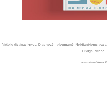
Viršelio dizainas knygai
Diagnozė - blogmamė. Nebijančioms pasaky
Prialgauskienė
www.almalittera.lt