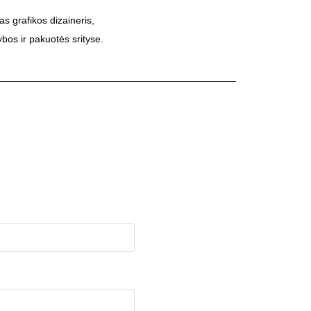
s grafikos dizaineris,
ybos ir pakuotės srityse.
___________________________________________