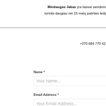
Mindaugas Jakas
yra laisvai samdoma
turintis daugiau nei 15 metų patirties leid
________________________________________________________
+370 684 770 42
Name *
Email Address *