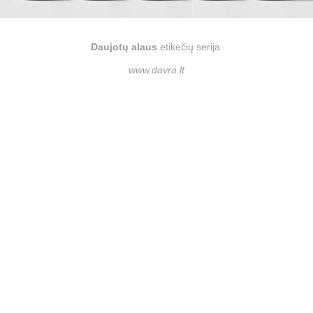
Daujotų alaus
etikečių serija
www.davra.lt